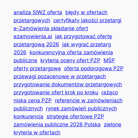
analiza SIWZ oferta
błędy w ofertach
przetargowych
certyfikaty jakości przetargi
e-Zamówienia składanie ofert
ezamowienia.ai
jak przygotować ofertę
przetargową 2026
jak wygrać przetarg
2026
konkurencyjna oferta zamówienia
publiczne
kryteria oceny ofert PZP
MŚP
oferty przetargowe
oferta podprogowa PZP
przewagi pozacenowe w przetargach
przygotowanie dokumentów przetargowych
przygotowanie ofert krok po kroku
rażąco
niska cena PZP
referencje w zamówieniach
publicznych
rynek zamówień publicznych
konkurencja
strategie ofertowe PZP
zamówienia publiczne 2026 Polska
zielone
kryteria w ofertach