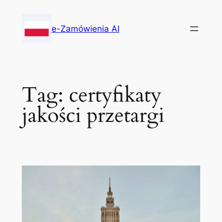
Skip
to
e-Zamówienia AI
content
Tag:
certyfikaty
jakości przetargi