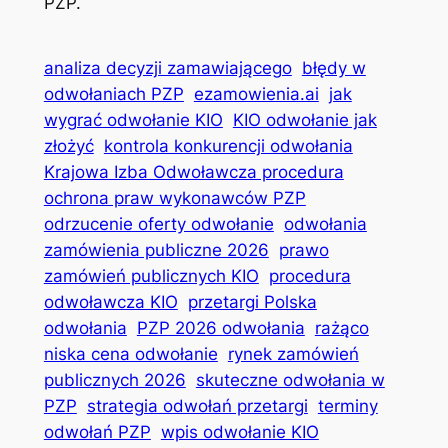
PZP.
analiza decyzji zamawiającego
błędy w
odwołaniach PZP
ezamowienia.ai
jak
wygrać odwołanie KIO
KIO odwołanie jak
złożyć
kontrola konkurencji odwołania
Krajowa Izba Odwoławcza procedura
ochrona praw wykonawców PZP
odrzucenie oferty odwołanie
odwołania
zamówienia publiczne 2026
prawo
zamówień publicznych KIO
procedura
odwoławcza KIO
przetargi Polska
odwołania
PZP 2026 odwołania
rażąco
niska cena odwołanie
rynek zamówień
publicznych 2026
skuteczne odwołania w
PZP
strategia odwołań przetargi
terminy
odwołań PZP
wpis odwołanie KIO