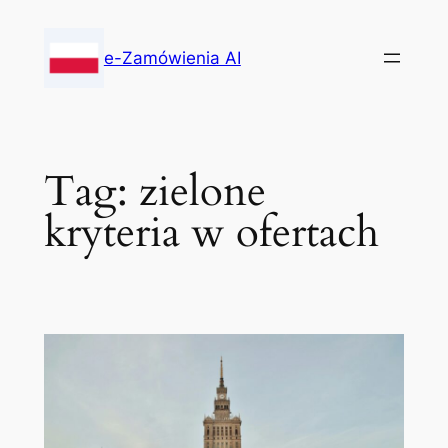
Skip
to
e-Zamówienia AI
content
Tag:
zielone
kryteria w ofertach