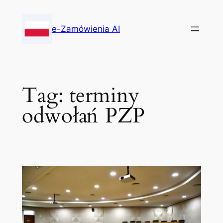
Skip
to
e-Zamówienia AI
content
Tag:
terminy
odwołań PZP