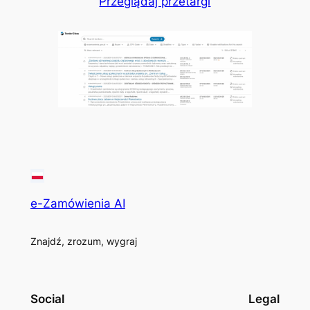
Przeglądaj przetargi
e-Zamówienia AI
Znajdź, zrozum, wygraj
Social
Legal