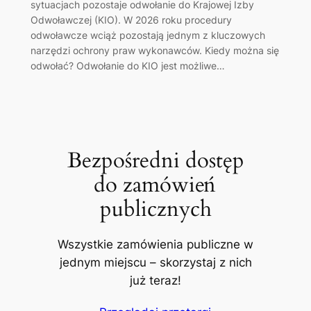
sytuacjach pozostaje odwołanie do Krajowej Izby
Odwoławczej (KIO). W 2026 roku procedury
odwoławcze wciąż pozostają jednym z kluczowych
narzędzi ochrony praw wykonawców. Kiedy można się
odwołać? Odwołanie do KIO jest możliwe…
Bezpośredni dostęp
do zamówień
publicznych
Wszystkie zamówienia publiczne w
jednym miejscu – skorzystaj z nich
już teraz!