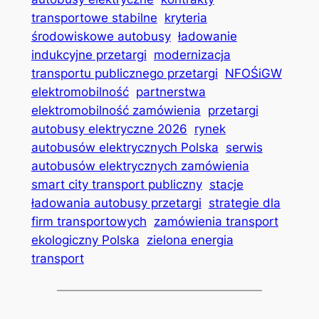
transportowe stabilne
kryteria
środowiskowe autobusy
ładowanie
indukcyjne przetargi
modernizacja
transportu publicznego przetargi
NFOŚiGW
elektromobilność
partnerstwa
elektromobilność zamówienia
przetargi
autobusy elektryczne 2026
rynek
autobusów elektrycznych Polska
serwis
autobusów elektrycznych zamówienia
smart city transport publiczny
stacje
ładowania autobusy przetargi
strategie dla
firm transportowych
zamówienia transport
ekologiczny Polska
zielona energia
transport