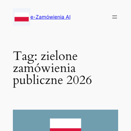
Skip
to
e-Zamówienia AI
content
Tag:
zielone
zamówienia
publiczne 2026