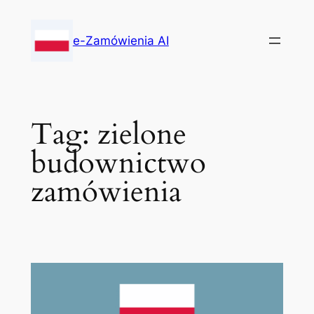
Skip
to
e-Zamówienia AI
content
Tag:
zielone
budownictwo
zamówienia