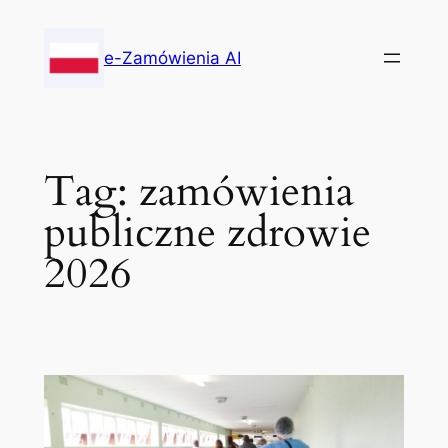
Skip
to
e-Zamówienia AI
content
Tag:
zamówienia
publiczne zdrowie
2026