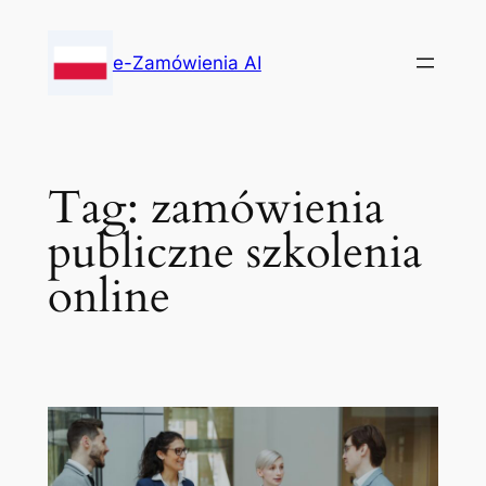
Skip
to
e-Zamówienia AI
content
Tag:
zamówienia
publiczne szkolenia
online