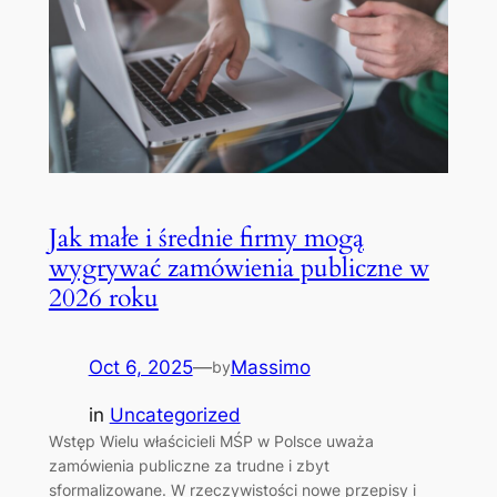
Jak małe i średnie firmy mogą
wygrywać zamówienia publiczne w
2026 roku
Oct 6, 2025
—
Massimo
by
in
Uncategorized
Wstęp Wielu właścicieli MŚP w Polsce uważa
zamówienia publiczne za trudne i zbyt
sformalizowane. W rzeczywistości nowe przepisy i