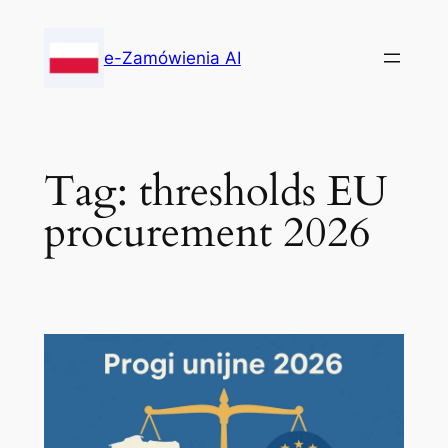
Skip
to
e-Zamówienia AI
content
Tag:
thresholds EU
procurement 2026