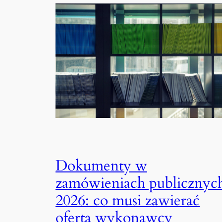
Dokumenty w
zamówieniach publicznyc
2026: co musi zawierać
oferta wykonawcy