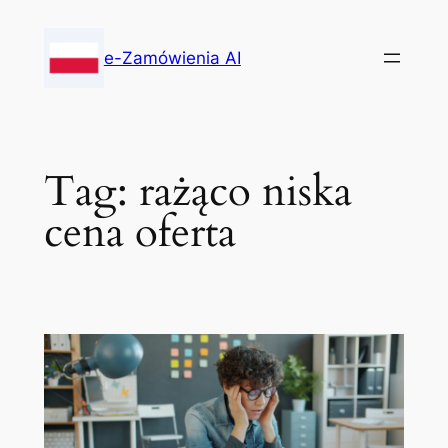
Skip
to
e-Zamówienia AI
content
Tag:
rażąco niska
cena oferta