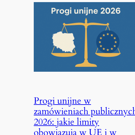
Progi unijne w
zamówieniach publicznyc
2026: jakie limity
obowiązują w UE i w