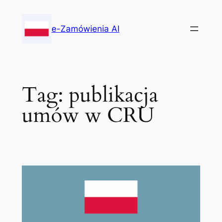
Skip
to
e-Zamówienia AI
content
Tag:
publikacja
umów w CRU