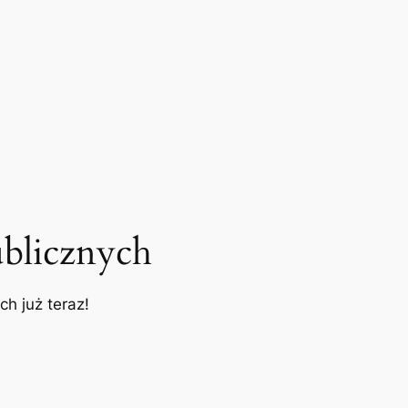
blicznych
h już teraz!