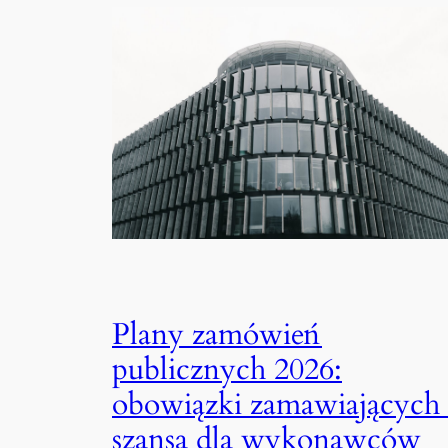
Plany zamówień
publicznych 2026:
obowiązki zamawiających 
szansa dla wykonawców