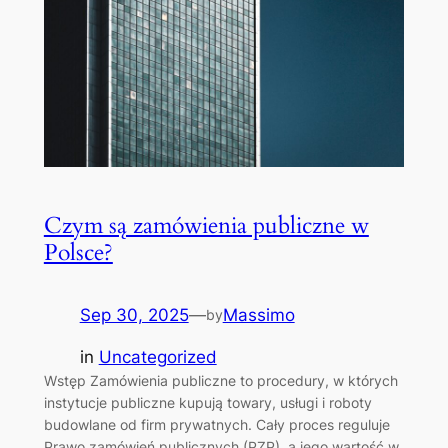
Czym są zamówienia publiczne w
Polsce?
Sep 30, 2025
—
Massimo
by
in
Uncategorized
Wstęp Zamówienia publiczne to procedury, w których
instytucje publiczne kupują towary, usługi i roboty
budowlane od firm prywatnych. Cały proces reguluje
Prawo zamówień publicznych (PZP), a jego wartość w