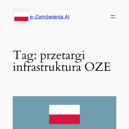
Skip
to
e-Zamówienia AI
content
Tag:
przetargi
infrastruktura OZE