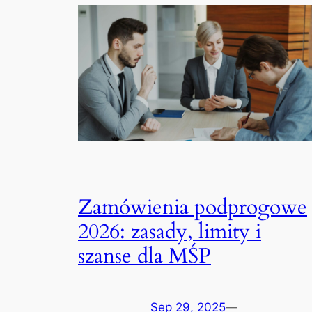
Zamówienia podprogowe
2026: zasady, limity i
szanse dla MŚP
Sep 29, 2025
—