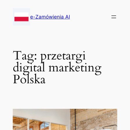
Skip
to
e-Zamówienia AI
content
Tag:
przetargi
digital marketing
Polska