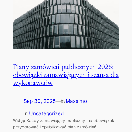
Plany zamówień publicznych 2026:
obowiązki zamawiających i szansa dla
wykonawców
Sep 30, 2025
—
Massimo
by
in
Uncategorized
Wstęp Każdy zamawiający publiczny ma obowiązek
przygotować i opublikować plan zamówień