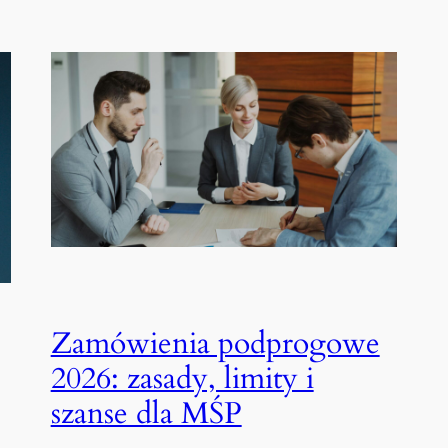
Zamówienia podprogowe
2026: zasady, limity i
szanse dla MŚP