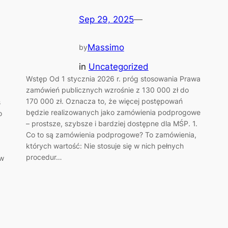
Sep 29, 2025
—
Massimo
by
in
Uncategorized
Wstęp Od 1 stycznia 2026 r. próg stosowania Prawa
zamówień publicznych wzrośnie z 130 000 zł do
170 000 zł. Oznacza to, że więcej postępowań
s
będzie realizowanych jako zamówienia podprogowe
o
– prostsze, szybsze i bardziej dostępne dla MŚP. 1.
Co to są zamówienia podprogowe? To zamówienia,
których wartość: Nie stosuje się w nich pełnych
procedur…
ów