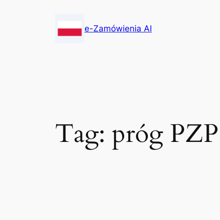
Skip
to
e-Zamówienia AI
content
Tag:
próg PZP