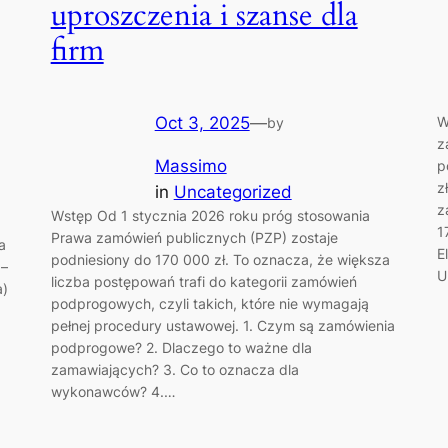
uproszczenia i szanse dla
firm
W
Oct 3, 2025
—
by
z
Massimo
p
z
in
Uncategorized
z
Wstęp Od 1 stycznia 2026 roku próg stosowania
1
Prawa zamówień publicznych (PZP) zostaje
a
E
podniesiony do 170 000 zł. To oznacza, że większa
 –
U
liczba postępowań trafi do kategorii zamówień
a)
podprogowych, czyli takich, które nie wymagają
pełnej procedury ustawowej. 1. Czym są zamówienia
podprogowe? 2. Dlaczego to ważne dla
zamawiających? 3. Co to oznacza dla
wykonawców? 4.…