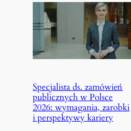
Specjalista ds. zamówień
publicznych w Polsce
2026: wymagania, zarobki
i perspektywy kariery