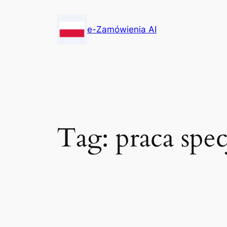
Skip
to
e-Zamówienia AI
content
Tag:
praca spe