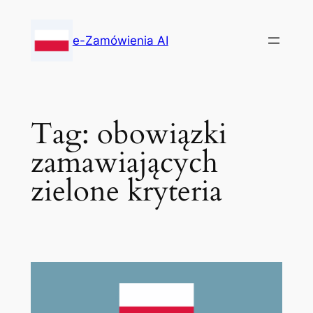
Skip
to
e-Zamówienia AI
content
Tag:
obowiązki
zamawiających
zielone kryteria