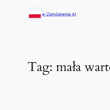
Skip
to
e-Zamówienia AI
content
Tag:
mała war