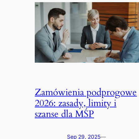
Zamówienia podprogowe
2026: zasady, limity i
szanse dla MŚP
Sep 29, 2025
—