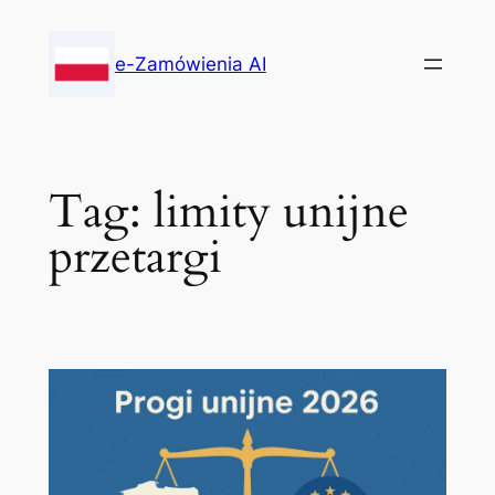
Skip
to
e-Zamówienia AI
content
Tag:
limity unijne
przetargi