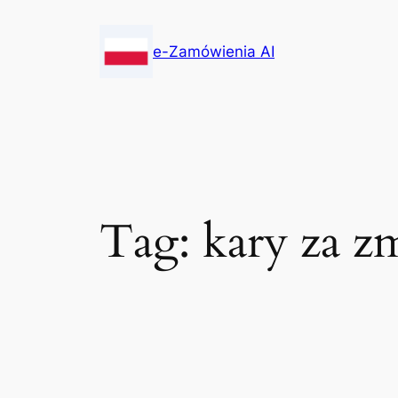
Skip
to
e-Zamówienia AI
content
Tag:
kary za z