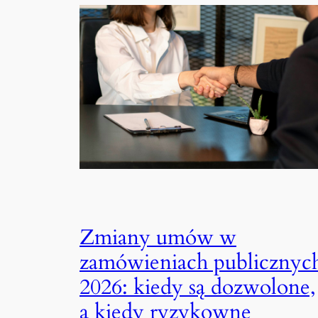
Zmiany umów w
zamówieniach publicznyc
2026: kiedy są dozwolone,
a kiedy ryzykowne