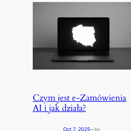
Czym jest e-Zamówienia
AI i jak działa?
Oct 7, 2025
—
by