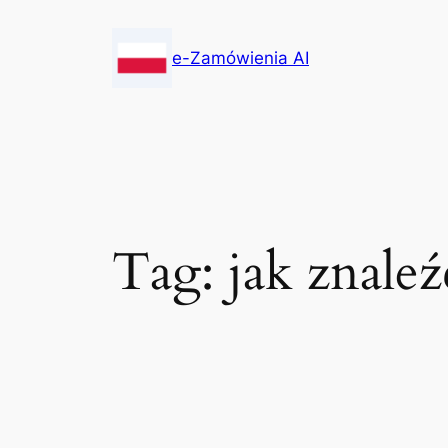
Skip
to
e-Zamówienia AI
content
Tag:
jak znaleź