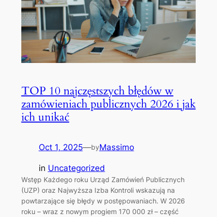
TOP 10 najczęstszych błędów w
zamówieniach publicznych 2026 i jak
ich unikać
Oct 1, 2025
—
Massimo
by
in
Uncategorized
Wstęp Każdego roku Urząd Zamówień Publicznych
(UZP) oraz Najwyższa Izba Kontroli wskazują na
powtarzające się błędy w postępowaniach. W 2026
roku – wraz z nowym progiem 170 000 zł – część