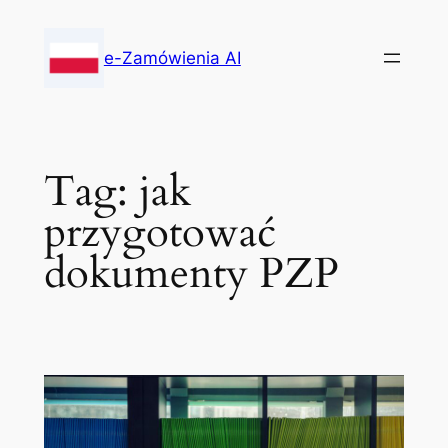
Skip
to
e-Zamówienia AI
content
Tag:
jak
przygotować
dokumenty PZP