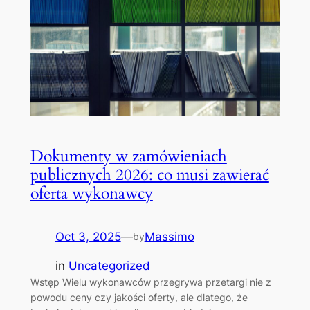
Dokumenty w zamówieniach
publicznych 2026: co musi zawierać
oferta wykonawcy
Oct 3, 2025
—
Massimo
by
in
Uncategorized
Wstęp Wielu wykonawców przegrywa przetargi nie z
powodu ceny czy jakości oferty, ale dlatego, że