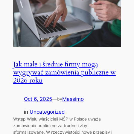
Jak małe i średnie firmy mogą
wygrywać zamówienia publiczne w
2026 roku
Oct 6, 2025
—
Massimo
by
in
Uncategorized
Wstęp Wielu właścicieli MŚP w Polsce uważa
zamówienia publiczne za trudne i zbyt
sformalizowane. W rzeczywistości nowe przepisy i