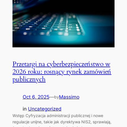
Przetargi na cyberbezpieczeństwo w
2026 roku: rosnący rynek zamówień
publicznych
Oct 6, 2025
—
Massimo
by
in
Uncategorized
Wstęp Cyfryzacja administracji publicznej i nowe
regulacje unijne, takie jak dyrektywa NIS2, sprawiają,