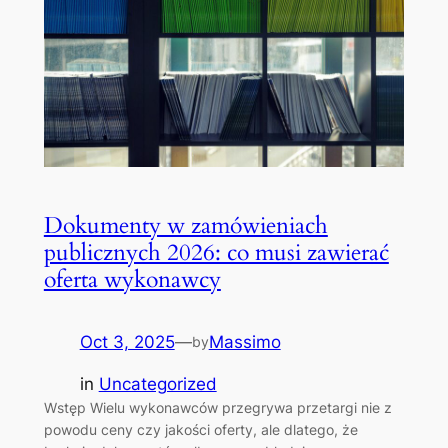
Dokumenty w zamówieniach
publicznych 2026: co musi zawierać
oferta wykonawcy
Oct 3, 2025
—
Massimo
by
in
Uncategorized
Wstęp Wielu wykonawców przegrywa przetargi nie z
powodu ceny czy jakości oferty, ale dlatego, że