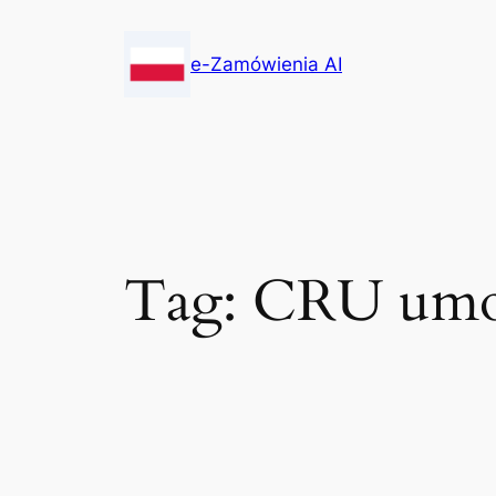
Skip
to
e-Zamówienia AI
content
Tag:
CRU umo