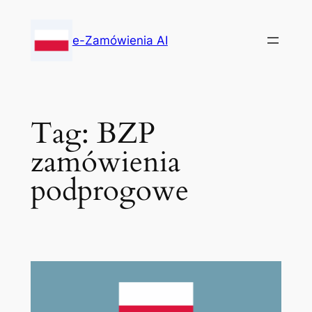
Skip
to
e-Zamówienia AI
content
Tag:
BZP
zamówienia
podprogowe