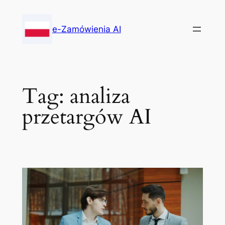
Skip
to
e-Zamówienia AI
content
Tag:
analiza
przetargów AI